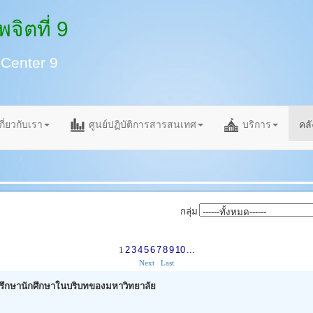
จิตที่ 9
 Center 9
กี่ยวกับเรา
ศูนย์ปฏิบัติการสารสนเทศ
บริการ
คลั
กลุ่ม
1
2
3
4
5
6
7
8
9
10
...
Next
Last
ำปรึกษานักศึกษาในบริบทของมหาวิทยาลัย