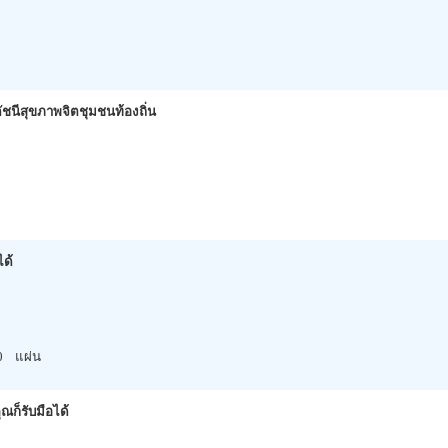
นีสุขภาพจิตชุมชนท้องถิ่น
ได้
0
แผ่น
ุณก็รับมือได้