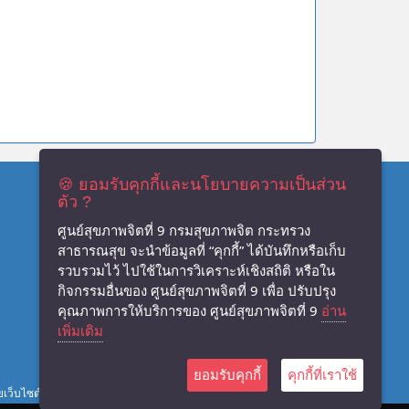
🍪 ยอมรับคุกกี้และนโยบายความเป็นส่วน
ติดต่อเรา
ตัว ?
เลขที่ 86 ถ.ช้างเผือก อ.เมือง จ.นครราชสีมา 30000
ศูนย์สุขภาพจิตที่ 9 กรมสุขภาพจิต กระทรวง
โทร 0-4425-6729, แฟกซ์ 0-4425-6730
สาธารณสุข จะนำข้อมูลที่ “คุกกี้” ได้บันทึกหรือเก็บ
อีเมล: mhc9dmh@gmail.com
รวบรวมไว้ ไปใช้ในการวิเคราะห์เชิงสถิติ หรือใน
กิจกรรมอื่นของ ศูนย์สุขภาพจิตที่ 9 เพื่อ ปรับปรุง
คุณภาพการให้บริการของ ศูนย์สุขภาพจิตที่ 9
อ่าน
เพิ่มเติม
ยอมรับคุกกี้
คุกกี้ที่เราใช้
เว็บไซต์