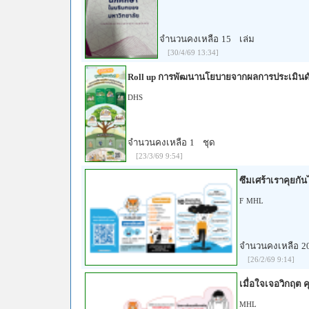
จำนวนคงเหลือ
15
เล่ม
[30/4/69 13:34]
Roll up การพัฒนานโยบายจากผลการประเมินดัช
DHS
จำนวนคงเหลือ
1
ชุด
[23/3/69 9:54]
ซึมเศร้าเราคุยกัน
F
MHL
จำนวนคงเหลือ
2
[26/2/69 9:14]
เมื่อใจเจอวิกฤต ค
MHL